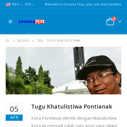
ENG
USD
Welcome to Cassava Toys, your one stop hobbies
0
BLOGS
TAG -
TUGU KHATULISTIWA
Tugu Khatulistiwa Pontianak
05
APR
Kota Pontianak identik dengan khatulistiwa.
Kota ini menjadi salah satu kota yang dilalui