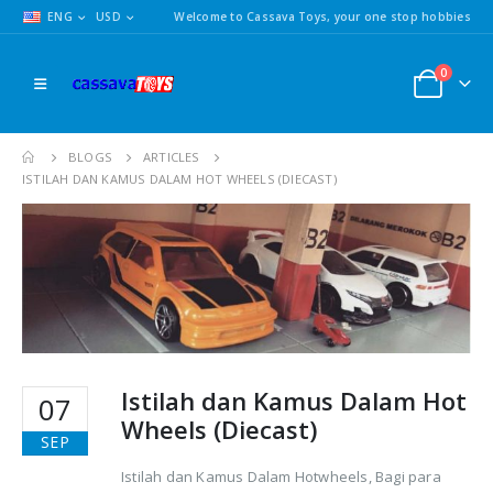
ENG
USD
Welcome to Cassava Toys, your one stop hobbies
0
BLOGS
ARTICLES
ISTILAH DAN KAMUS DALAM HOT WHEELS (DIECAST)
Istilah dan Kamus Dalam Hot
07
Wheels (Diecast)
SEP
Istilah dan Kamus Dalam Hotwheels, Bagi para