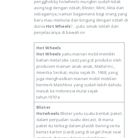
pengghobby hotwheels mungkin sudah tidak
asing lagi dengan istilah, Blister, Mint, Akta dan
sebagainya, namun bagaimana bagi orang yang
baru mau memulai dan bingung dengan istilah di
dunia
Hot Wheels
?…yuks simak istilah dan
penjelasanya di bawah ini
Hot Wheels
Hot Wheels
yaitu mainan mobil memiliki
bahan metal (die cast) yang di produksi oleh
produsen mainan anak-anak, Mattel Inc.,
Amerika Serikat, mulai sejak th. 1968, yang
juga menghasilkan mainan mobil-mobilan
bermerk Matchbox yang sudah lebih dahulu
masuk ke Indonesia mulai sejak
tahun1970’a
Blister
Hotwheels
Blister yaitu suatu bentuk paket
dalam penjualan suatu diecast, di mana
paket itu terbagi dalam plastik bening serta
kertas karton (card) yang di segel (heat seal
coating), di mana dalam paket blister