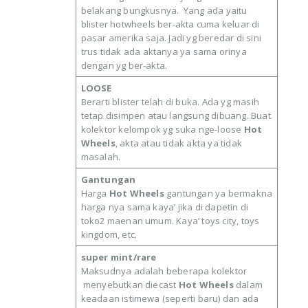
belakang bungkusnya. Yang ada yaitu
blister hotwheels ber-akta cuma keluar di
pasar amerika saja. Jadi yg beredar di sini
trus tidak ada aktanya ya sama orinya
dengan yg ber-akta.
LOOSE
Berarti blister telah di buka. Ada yg masih
tetap disimpen atau langsung dibuang. Buat
kolektor kelompok yg suka nge-loose
Hot
Wheels
, akta atau tidak akta ya tidak
masalah.
Gantungan
Harga
Hot Wheels
gantungan ya bermakna
harga nya sama kaya’ jika di dapetin di
toko2 maenan umum. Kaya’ toys city, toys
kingdom, etc.
super mint/rare
Maksudnya adalah beberapa kolektor
menyebutkan diecast
Hot Wheels
dalam
keadaan istimewa (seperti baru) dan ada