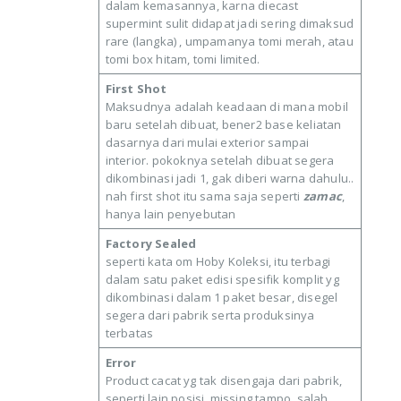
dalam kemasannya, karna diecast
supermint sulit didapat jadi sering dimaksud
rare (langka) , umpamanya tomi merah, atau
tomi box hitam, tomi limited.
First Shot
Maksudnya adalah keadaan di mana mobil
baru setelah dibuat, bener2 base keliatan
dasarnya dari mulai exterior sampai
interior. pokoknya setelah dibuat segera
dikombinasi jadi 1, gak diberi warna dahulu..
nah first shot itu sama saja seperti
zamac
,
hanya lain penyebutan
Factory Sealed
seperti kata om Hoby Koleksi, itu terbagi
dalam satu paket edisi spesifik komplit yg
dikombinasi dalam 1 paket besar, disegel
segera dari pabrik serta produksinya
terbatas
‎Error
Product cacat yg tak disengaja dari pabrik,
seperti lain posisi, missing tampo, salah